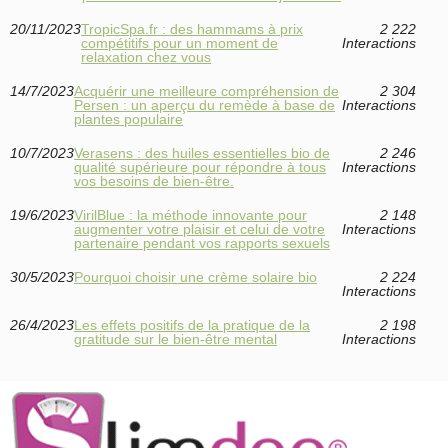
20/11/2023
TropicSpa.fr : des hammams à prix
2 222
compétitifs pour un moment de
Interactions
relaxation chez vous
14/7/2023
Acquérir une meilleure compréhension de
2 304
Persen : un aperçu du remède à base de
Interactions
plantes populaire
10/7/2023
Verasens : des huiles essentielles bio de
2 246
qualité supérieure pour répondre à tous
Interactions
vos besoins de bien-être.
19/6/2023
VirilBlue : la méthode innovante pour
2 148
augmenter votre plaisir et celui de votre
Interactions
partenaire pendant vos rapports sexuels
30/5/2023
Pourquoi choisir une crème solaire bio
2 224
Interactions
26/4/2023
Les effets positifs de la pratique de la
2 198
gratitude sur le bien-être mental
Interactions