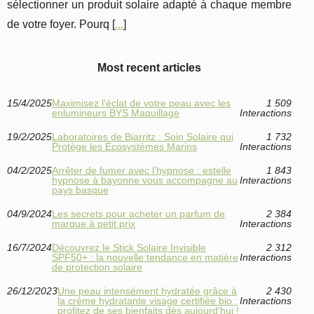
sélectionner un produit solaire adapté à chaque membre
de votre foyer. Pourq [
...
]
Most recent articles
15/4/2025
Maximisez l'éclat de votre peau avec les
1 509
enlumineurs BYS Maquillage
Interactions
19/2/2025
Laboratoires de Biarritz : Soin Solaire qui
1 732
Protège les Écosystèmes Marins
Interactions
04/2/2025
Arrêter de fumer avec l’hypnose : estelle
1 843
hypnose à bayonne vous accompagne au
Interactions
pays basque
04/9/2024
Les secrets pour acheter un parfum de
2 384
marque à petit prix
Interactions
16/7/2024
Découvrez le Stick Solaire Invisible
2 312
SPF50+ : la nouvelle tendance en matière
Interactions
de protection solaire
26/12/2023
Une peau intensément hydratée grâce à
2 430
la crème hydratante visage certifiée bio :
Interactions
profitez de ses bienfaits dès aujourd'hui !