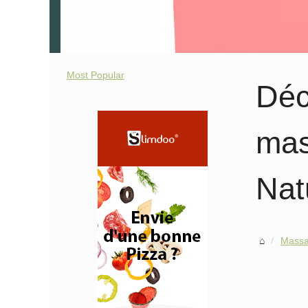
Most Popular
Déc
mas
Nat
Mass